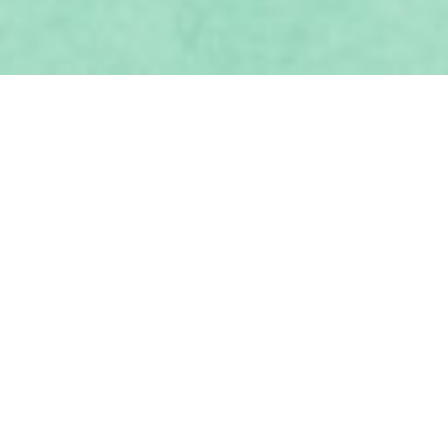
Cookie-Einstellungen
Diese Webseite verwendet Cookies, um Besuchern ein optimales
Nutzererlebnis zu bieten. Bestimmte Inhalte von Drittanbietern werden
nur angezeigt, wenn die entsprechende Option aktiviert ist. Die
Datenverarbeitung kann dann auch in einem Drittland erfolgen.
Weitere Informationen hierzu in der Datenschutzerklärung.
Ihr Weg zu uns
Besuchen Sie uns gerne in unseren Ausstellungsräumen.
Technisch notwendige
Wir freuen uns, mit Ihnen einen Termin zu vereinbaren.
Diese Cookies sind zum Betrieb der Webseite notwendig, z.B. zum
Schutz vor Hackerangriffen und zur Gewährleistung eines
konsistenten und der Nachfrage angepassten Erscheinungsbilds der
Seite.
Die Glaswerkstatt
Michaela Gronmayer
Analytische
Bergstr. 16
Diese Cookies werden verwendet, um das Nutzererlebnis weiter zu
86502 Bocksberg
optimieren. Hierunter fallen auch Statistiken, die dem
08272 / 89 93 67
Webseitenbetreiber von Drittanbietern zur Verfügung gestellt werden,
mail to: 1michagron@gmail.com
sowie die Ausspielung von personalisierter Werbung durch die
Nachverfolgung der Nutzeraktivität über verschiedene Webseiten.